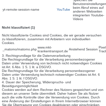
Benutzereinstellunge
beim Abruf eines auf
yt-remote-session-name
YouTube
anderen Webseiten
integrierten Youtube-
Videos
Nicht klassifiziert (1)
Nicht klassifizierte Cookies sind Cookies, die wir gerade versuchen
zu klassifizieren, zusammen mit Anbietern von individuellen
Cookies.
www.mkt-
Pixel
_matomo/matomo.php
Anstehend
Session
krankentransport.de
Trac
3. Rechtsgrundlage für die Datenverarbeitung
Die Rechtsgrundlage für die Verarbeitung personenbezogener
Daten unter Verwendung von technisch nicht notwendigen Cookies
ist Art. 6 Abs. 1 S. 1 lit. a DSGVO.
Die Rechtsgrundlage für die Verarbeitung personenbezogener
Daten unter Verwendung technisch notwendiger Cookies ist Art. 6
Abs. 1 S. 1 lit. f DSGVO.
4. Dauer der Speicherung, Widerspruchs- und
Beseitigungsmöglichkeit
Cookies werden auf dem Rechner des Nutzers gespeichert und von
diesem an unserer Seite übermittelt. Daher haben Sie als Nutzer
auch die volle Kontrolle über die Verwendung von Cookies. Durch
eine Änderung der Einstellungen in Ihrem Internetbrowser können
Sie die Übertragung von Cookies deaktivieren oder einschränken.