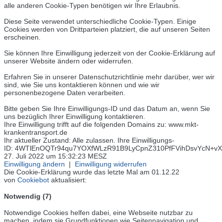
alle anderen Cookie-Typen benötigen wir Ihre Erlaubnis.
Diese Seite verwendet unterschiedliche Cookie-Typen. Einige
Cookies werden von Drittparteien platziert, die auf unseren Seiten
erscheinen.
Sie können Ihre Einwilligung jederzeit von der Cookie-Erklärung auf
unserer Website ändern oder widerrufen.
Erfahren Sie in unserer Datenschutzrichtlinie mehr darüber, wer wir
sind, wie Sie uns kontaktieren können und wie wir
personenbezogene Daten verarbeiten.
Bitte geben Sie Ihre Einwilligungs-ID und das Datum an, wenn Sie
uns bezüglich Ihrer Einwilligung kontaktieren.
Ihre Einwilligung trifft auf die folgenden Domains zu: www.mkt-
krankentransport.de
Ihr aktueller Zustand: Alle zulassen. Ihre Einwilligungs-
ID: 4WTlEnOQTr94qu7YOXfWLzR91B9LyCpnZ310PfFVihDsvYcN+vXTDw
27. Juli 2022 um 15:32:23 MESZ
Einwilligung ändern
|
Einwilligung widerrufen
Die Cookie-Erklärung wurde das letzte Mal am 01.12.22
von
Cookiebot
aktualisiert:
Notwendig (7)
Notwendige Cookies helfen dabei, eine Webseite nutzbar zu
machen, indem sie Grundfunktionen wie Seitennavigation und