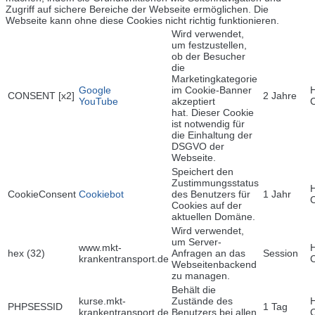
Zugriff auf sichere Bereiche der Webseite ermöglichen. Die
Webseite kann ohne diese Cookies nicht richtig funktionieren.
Wird verwendet,
um festzustellen,
ob der Besucher
die
Marketingkategorie
Google
im Cookie-Banner
CONSENT [x2]
2 Jahre
YouTube
akzeptiert
hat. Dieser Cookie
ist notwendig für
die Einhaltung der
DSGVO der
Webseite.
Speichert den
Zustimmungsstatus
CookieConsent
Cookiebot
des Benutzers für
1 Jahr
Cookies auf der
aktuellen Domäne.
Wird verwendet,
um Server-
www.mkt-
hex (32)
Anfragen an das
Session
krankentransport.de
Webseitenbackend
zu managen.
Behält die
kurse.mkt-
Zustände des
PHPSESSID
1 Tag
krankentransport.de
Benutzers bei allen