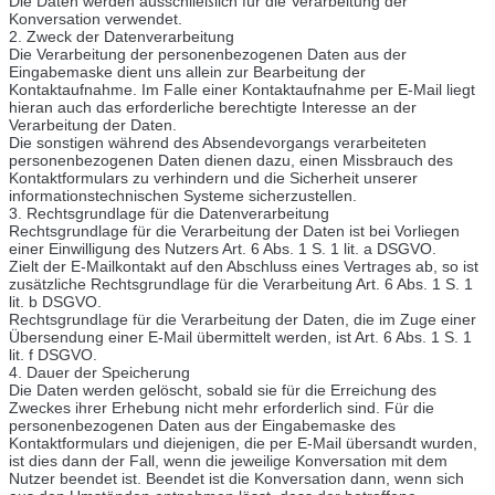
Die Daten werden ausschließlich für die Verarbeitung der
Konversation verwendet.
2. Zweck der Datenverarbeitung
Die Verarbeitung der personenbezogenen Daten aus der
Eingabemaske dient uns allein zur Bearbeitung der
Kontaktaufnahme. Im Falle einer Kontaktaufnahme per E-Mail liegt
hieran auch das erforderliche berechtigte Interesse an der
Verarbeitung der Daten.
Die sonstigen während des Absendevorgangs verarbeiteten
personenbezogenen Daten dienen dazu, einen Missbrauch des
Kontaktformulars zu verhindern und die Sicherheit unserer
informationstechnischen Systeme sicherzustellen.
3. Rechtsgrundlage für die Datenverarbeitung
Rechtsgrundlage für die Verarbeitung der Daten ist bei Vorliegen
einer Einwilligung des Nutzers Art. 6 Abs. 1 S. 1 lit. a DSGVO.
Zielt der E-Mailkontakt auf den Abschluss eines Vertrages ab, so ist
zusätzliche Rechtsgrundlage für die Verarbeitung Art. 6 Abs. 1 S. 1
lit. b DSGVO.
Rechtsgrundlage für die Verarbeitung der Daten, die im Zuge einer
Übersendung einer E-Mail übermittelt werden, ist Art. 6 Abs. 1 S. 1
lit. f DSGVO.
4. Dauer der Speicherung
Die Daten werden gelöscht, sobald sie für die Erreichung des
Zweckes ihrer Erhebung nicht mehr erforderlich sind. Für die
personenbezogenen Daten aus der Eingabemaske des
Kontaktformulars und diejenigen, die per E-Mail übersandt wurden,
ist dies dann der Fall, wenn die jeweilige Konversation mit dem
Nutzer beendet ist. Beendet ist die Konversation dann, wenn sich